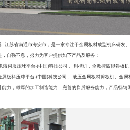
翼--江苏省南通市海安市，是一家专注于金属板材成型机床研发
进，自强不息，努力为客户提供如下产品及服务：
电液伺服压球平台-(中国)科技公司 、刨槽机，全数控四辊卷板
属板料压球平台-(中国)科技公司 、液压金属板材剪板机、金属
计能力，雄厚的加工制造能力，完善的售后服务能力，产品畅销国