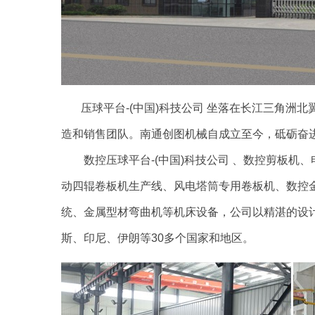
压球平台-(中国)科技公司 坐落在长江三角洲北
造和销售团队。南通创图机械自成立至今，砥砺奋
数控压球平台-(中国)科技公司 、数控剪板机、
动四辊卷板机生产线、风电塔筒专用卷板机、数控金
统、金属型材弯曲机等机床设备，公司以精湛的设
斯、印尼、伊朗等30多个国家和地区。