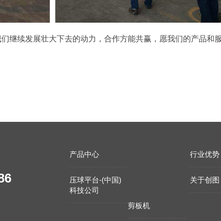
们继续发展壮大下去的动力，合作方能共赢，愿我们的产品和服
产品中心
行业优势
86
压球平台-(中国)
关于创图
科技公司
剪板机