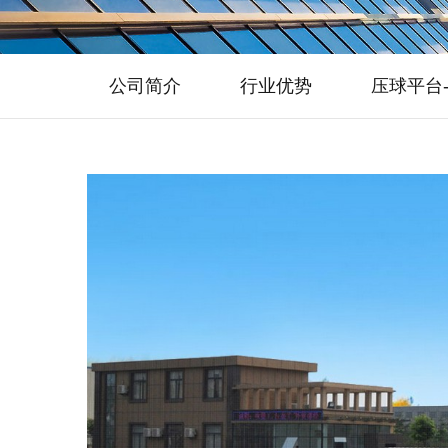
公司简介
行业优势
压球平台-