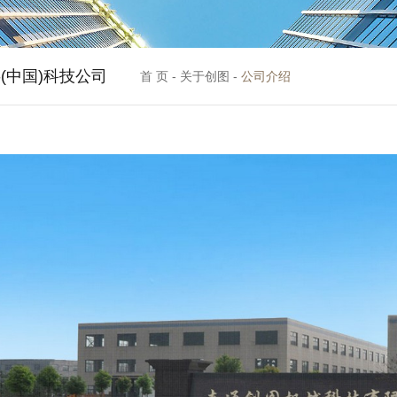
(中国)科技公司
首 页
-
关于创图
-
公司介绍