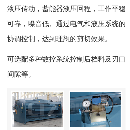
剪板机
（英文名称：plate shears；
液压传动，蓄能器液压回程，工作平稳
可靠，噪音低。通过电气和液压系统的
guillotine shear）是用一个刀片相对另
协调控制，达到理想的剪切效果。
一刀片作往复直线运动剪切板材的机
可选配多种数控系统控制后档料及刃口
器。是借于运动的上刀片和固定的下刀
间隙等。
片，采用合理的刀片间隙，对各种厚度
的金属板材施加剪切力，使板材按所需
要的尺寸断裂分离。剪板机属于锻压机