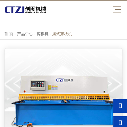
压球平台
首 页
-
产品中心
-
剪板机
-
摆式剪板机