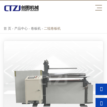
压球平台
首 页
-
产品中心
-
卷板机
-
二辊卷板机