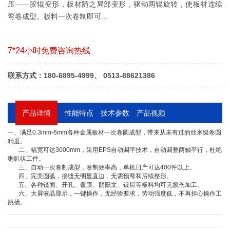
压——胶辊变形，板材随之局部变形，驱动两辊旋转，使板材连续
弯卷成型。板料一次卷制即可...
7*24小时免费咨询热线
联系方式：180-6895-4999、 0513-88621386
产品详情
性能特点
技术参数
产品视频
一、满足0.3mm-6mm各种金属板材一次卷圆成型，带来从未有过的丝米级卷圆
精度。
二、幅宽可达3000mm，采用EPS自动调平技术，自动调整两轴平行，杜绝
喇叭状工件。
三、自动一次卷制成型，卷制效率高，单机日产可达400件以上。
四、完美圆弧，接缝无明显直边，无需预弯和后续整形。
五、各种镜面、开孔、覆膜、阴阳文、镀层等板料均可无损伤加工。
六、大屏液晶显示，一键操作，无经验要求，劳动强度低，不再担心操作工
跳槽。