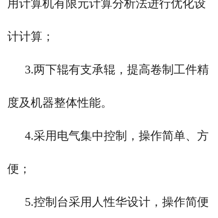
置作垂直升降运动，通过液压缸内的液
用计算机有限元计算分析法进行优化设
压油作用于活塞杆而获得，为液压传
计计算；
动；通过特殊设计减速机分别带动全滚
3.两下辊有支承辊，提高卷制工件精
动轴承的两下辊作旋转运动，为卷制板
度及机器整体性能。
材提供扭矩；在下辊下部设有多组托
4.采用电气集中控制，操作简单、方
辊，以提高下辊的刚度，并可进行垂直
便；
调节；在上辊的上部设有刚性大梁，在
5.控制台采用人性华设计，操作简便