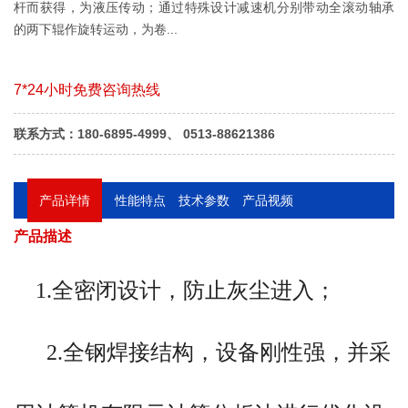
杆而获得，为液压传动；通过特殊设计减速机分别带动全滚动轴承
的两下辊作旋转运动，为卷...
7*24小时免费咨询热线
联系方式：180-6895-4999、 0513-88621386
产品详情
性能特点
技术参数
产品视频
概述
产品描述
1.全密闭设计，防止灰尘进入；
船用三辊对称式卷板机结构型式为
三辊对称式，上辊在两下辊中央对称位
2.全钢焊接结构，设备刚性强，并采