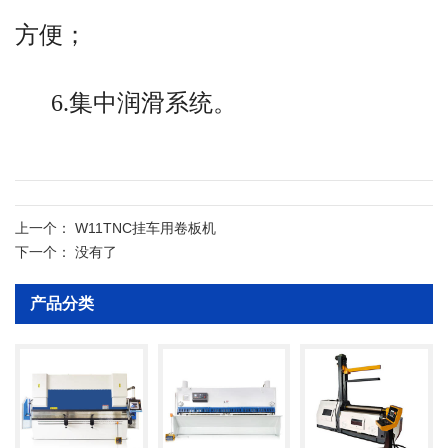
大梁与上辊之间设有多组托辊，以提高
方便；
上辊的刚度；适用于超宽圆弧形零件的
6.集中润滑系统。
卷制。可卷板厚3mm-50mm,板宽
上一个：
W11TNC挂车用卷板机
21000mm的板料。
下一个：
没有了
产品分类