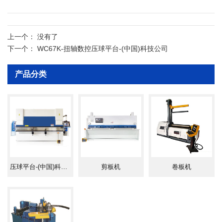
±45´。（引用标准JB/T22572-2011）
5.有慢速下降控制的功能，操作者能更好地控制
技术参数
工件。
上一个：
没有了
■ 液压系统
下一个：
WC67K-扭轴数控压球平台-(中国)科技公司
1.液压系统（德国博世力士乐）可实现滑块快速
下降，慢速下降，工作速度折弯，快速回程及向上，
产品分类
向下过程中滑块急停等动作。
2.油泵采用（美国SUNNY）齿轮泵，可承受高
压、噪音低。
3.油路管道釆用德国卡套接头、镀锌冷拔管的结
合，无需更换密封圈克服了漏油现象。
4.密封圈选用日本NOK公司，密封性能好，工作
可靠，寿命长。
5.机床可在额定负荷下连续工作，液压系统无泄
压球平台-(中国)科技公司
剪板机
卷板机
漏且持续稳定，精度高。
■ 电气控制系统
1.电气元件和材料符合国际标准，安全可靠、寿
命长、抗干扰能力强。