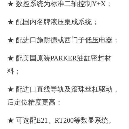
★ 数控系统为标准二轴控制Y+X；
模“V”形槽选择不当而引起严重超载事故，此外本机
器具有工作平稳，操作方便、噪音小、安全可靠等特
点。
★ 配国内名牌液压集成系统；
3.油缸中设有机械挡块，确保滑块行至下死点的
重复定位精度，以保证批量生产时折弯角度的一致
性。
★ 配进口施耐德或西门子低压电器；
4.采用整体回火进行内应力消除并经数控落地镗
铣整机加工机架，确保了油缸、导轨、工作台的安装
★ 配美国原装PARKER油缸密封材
面精度。
5.整体框架除锈,并喷有防锈漆。
料；
■ 工作滑块结构
1.本机器采用液压电气控制，滑块行程可任意调
★ 配进口直线导轨及滚珠丝杠驱动，
节，并具有点动、半自动、自动等动作规范，采用点
动规范可方便地进行试模和调整。
后定位精度更高；
2.上动式压球平台-(中国)科技公司 设计，双油缸
同时工作，操作平衡、方便、安全。
★ 可选配E21、RT200等数显系统。
3.在下死点有保压延时功能，确保工件精度。
4.在国家相关标准条件下，折弯角度精度可达