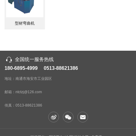
2.附带可移动的脚踏开关操作。
3.电控元件选用优质名牌产品。
4.机床采用交流380V三相四线制供电电源,控制
回路为交流220V电压.
型材弯曲机
5.电机主电路具有短路、过载、缺相保护。
6.操作按钮安装于机床的按钮台上，电气开关、
指示灯、安装于专用电气控制箱内。
7.油泵停止按钮亦作为机床的总按钮，油泵停止
工作时，整套机床停止工作。
全国统一服务热线
8.机床设有相应的点动控制按钮及急停按钮。
180-6895-4999 0513-88621386
■ 滑块同步控制
地址：南通市海安市工业园区
压球平台-(中国)科技公司 滑块行程中的同步，
采用机械液压同步机构，结构简单、稳定可靠，具有
邮箱：ntctzj@126.com
本机器所需的同步精度，一般不需经常维修能保持长
期使用。
传真：
0513-88621386
■ 后挡料
1.后挡料的调节由0.2KW电动机驱动,经减速后由
丝杆传动。
2.后挡料丝杆采用精密滚珠丝杆定位，表面镀铬