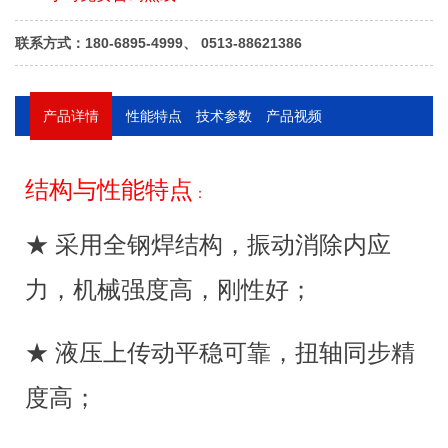
联系方式：180-6895-4999、 0513-88621386
产品详情
性能特点
技术参数
产品视频
■
机器的用途
结构与性能特点
：
本机器对折弯金属板料具有较高的劳动生产率和
较高的工作精度，采用不同形状的上下模具，可折弯
★ 采用全钢焊结构，振动消除内应
成各种形状工件，滑块行程一次即可对板料进行一次
折弯成形，经过多次折弯即可获得较复杂形状的工
力，机械强度高，刚性好；
件，当配备相应的装备后，还能作冲孔用。
产品外形结构
■
★ 液压上传动平稳可靠，扭轴同步精
1.运用UG（有限元）分析方法，经计算机辅助优
化设计，外形美观。
度高；
2.机器采用钢板焊接结构，具有足够的强度和刚
度，液压传动保证工作时不致因板料厚度变化或下