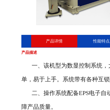
产品详情
性能特点
产品描述
概述
一、该机型为数显控制系统，大
该设备具有板材端部的预弯功能
单，易于上手。系统带有各种互锁
成板端预弯和工件的卷制成形。该
二、操作系统配备EPS电子自
降均采用液压传动，升降位移由计
体的倾倒和复位采用液压传动，上
障产品质量。