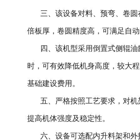
后的工件及筒体。设有移动式独立
三、该设备对料、预弯、卷圆在一
锁装置，该机技术水平高，功能全
倍板厚，卷圆精度高，可满足自动
油、化工、锅炉、造船、水电、金
想的机型。
四、该机型采用倒置式侧辊油缸
时，可有效降低机身高度，较大程
基础建设费用。
五、严格按照工艺要求，对机架
提高机体强度及稳定性。
六、设备可选配内升料架和外托