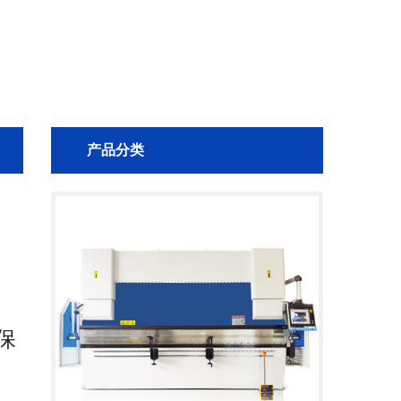
产品分类
简
完
升
保
承
制