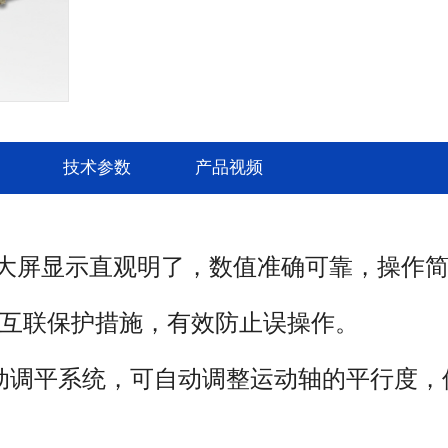
技术参数
产品视频
屏显示直观明了，数值准确可靠，操作
，能将金属板材一次上料，不需调头即可
互联保护措施，有效防止误操作。
机上工作辊为主驱动辊，下辊和两侧辊的
动调平系统，可自动调整运动轴的平行度，
算机控制，自动调平，屏幕显示，翻转轴
辊的尾部装有平衡机构，可以方便卸出卷