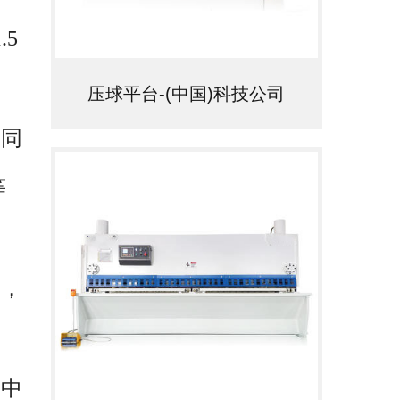
联
5
理
压球平台-(中国)科技公司
同
等
，
中