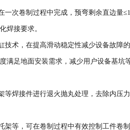
操作台，可随时移动操作，机器设有安全
次卷制过程中完成，预弯剩余直边量≤1.
，精度高，操作方便。是能源、交通、石
化焊接要求。
属结构等行业卷制圆形、弧形和锥形工件
技术，在提高滑动稳定性减少设备故障的
度满足地面安装需求，减少用户设备基坑
等焊接件进行退火抛丸处理，去除内压力
架等，可在卷制过程中有效控制工件卷制