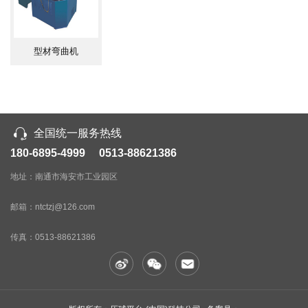
设费用。
六、严格按照工艺要求，对机架等
型材弯曲机
焊接件进行退火抛丸处理，去除内压
力，提高机体强度及稳定性。
全国统一服务热线
180-6895-4999 0513-88621386
七、设备可选配内自动升料架和自
地址：南通市海安市工业园区
动外托架等，可在卷制过程中有效控制
邮箱：ntctzj@126.com
传真：
0513-88621386
工件卷制中的自重变形，辅助卷制，减
少人工，提供产品质量和工作效率。