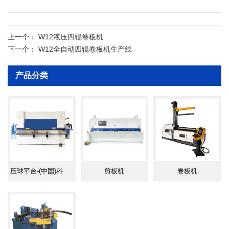
四、该设备对料、预弯、卷圆在一
技术参数：
次卷制过程中完成，预弯剩余直边量
上一个：
W12液压四辊卷板机
下一个：
W12全自动四辊卷板机生产线
≤1.5倍板厚，卷圆精度高，可满足自动
产品分类
化焊接要求。
五、该机型采用倒置式侧辊油缸技
术，在提高滑动稳定性减少设备故障的
压球平台-(中国)科技公司
剪板机
卷板机
同时，可有效降低机身高度，满足地面
安装需求，减少用户设备基坑等基础建