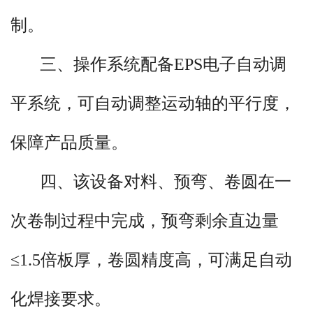
动化卷圆成型设备，在国内数控四辊卷
制。
板机的研发生产以及市场应用方面处于
三、操作系统配备EPS电子自动调
优势地位。我公司研发的数控四辊卷板
机控制系统更贴近于国内的本土化实际
平系统，可自动调整运动轴的平行度，
使用需求，简单易学，文化水平要求
保障产品质量。
低。已成为进口数控卷板机的有力竞争
四、该设备对料、预弯、卷圆在一
者和替代产品。
次卷制过程中完成，预弯剩余直边量
≤1.5倍板厚，卷圆精度高，可满足自动
化焊接要求。