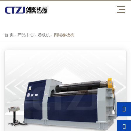
压球平台
首 页
-
产品中心
-
卷板机
-
四辊卷板机