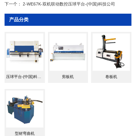
下一个：
2-WE67K-双机联动数控压球平台-(中国)科技公司
产品分类
压球平台-(中国)科技公司
剪板机
卷板机
型材弯曲机