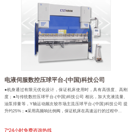
电液伺服数控压球平台-(中国)科技公司
●机身通过有限元优化设计，保证机床使用时，具有高强度、高刚
度；●与传统数控压球平台-(中国)科技公司 相比，加大充液流量、
油泵排量等，Y轴运动频次较市场主流压球平台-(中国)科技公司 提
升约25%；●采用高频响比例阀，保证机床在高速运行的过程中...
7*24小时免费咨询热线