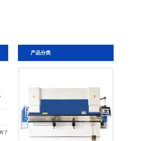
产品分类
化
；
边
泛
绕
成
有了