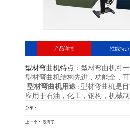
产品详情
性能特点
型材弯曲机是目前国内外较为先
型材弯曲机特点
：型材弯曲机可一
工，钢构，机械制造等及其他行业
型材弯曲机结构先进，功能全，可
型材弯曲机工作原理
型材弯
：
型材弯曲机用途
型材弯曲机是目
：
辊为主传动辊，也可以三个工作辊
应用于石油，化工，钢构，机械制
固定回转中心作弧线升降动动，液
分享：
形过程，两侧备有托辊装置，有利
型材弯曲机特点
：型材弯曲机
上一个：
没有了
序；型材弯曲机结构先进，功能全