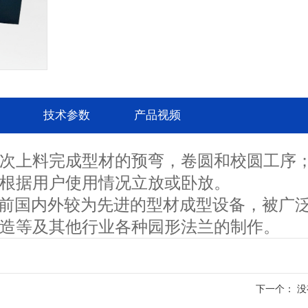
技术参数
产品视频
进的型材成型设备，被广泛应用于石油，
次上料完成型材的预弯，卷圆和校圆工序
各种园形法兰的制作。
根据用户使用情况立放或卧放。
曲机为弧线下调式型材卷弯机，机器的两个
前国内外较为先进的型材成型设备，被广
为主传动辊，上辊位置固定，两个边辊围
造等及其他行业各种园形法兰的制作。
压控制，位移液晶显示，有利于控制型材
于保证非对称截面型材的卷制质量。
可一次上料完成型材的预弯，卷圆和校圆工
下一个：
没
，可根据用户使用情况立放或卧放。