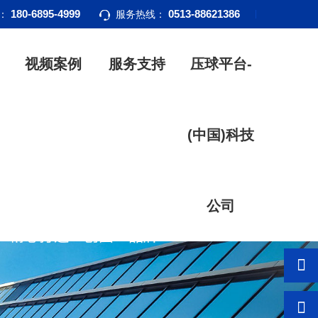
180-6895-4999
0513-88621386
话：
服务热线：
视频案例
服务支持
压球平台-
(中国)科技
公司