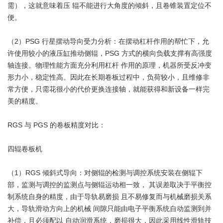
需），这就意味着压 辊不能进行大角度的倾斜，且卷锥装置定位不
便。
（2）PSG 行星摆动导向受力分析：在摆动杠杆作用的帮忙下，允
许使用较小的液压缸推动侧辊，PSG 方式的横向负载支撑有高强度
轴连接。物理性能方面充分利用杠杆 作用的原理，机器所受反冲变
形力小，稳定性高。因此在长期卷板过程中，负荷较小，且维修非
常方便，只需花很小的代价更换连接轴，就能获得和新设备一样完
美的精度。
RGS 与 PGS 的卷板精度对比：
四辊卷板机
（1）RGS 倾斜式导向：对侧辊的检测与调控系统安装在侧辊下
部，监测与调控的监测点与侧辊运动相一致， 其误差取决于平衡控
制系统自身的精度，由于导轨易磨损 且不易修复而与机械磨损关系
大，导轨滑动方向上的机械 间隙只能由电子平衡系统自动监测到并
补偿，且必须配以 自动润滑系统，磨损很大，因此采用线性滑轨技