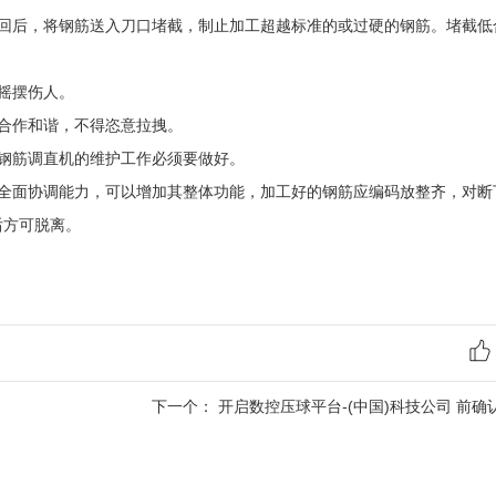
后，将钢筋送入刀口堵截，制止加工超越标准的或过硬的钢筋。堵截低
摇摆伤人。
合作和谐，不得恣意拉拽。
钢筋调直机的维护工作必须要做好。
面协调能力，可以增加其整体功能，加工好的钢筋应编码放整齐，对断
后方可脱离。
下一个：
开启数控压球平台-(中国)科技公司 前确认油泵电机的转