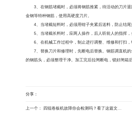
3、在钢筋堵截时，必须将钢筋推紧，待活动的刀片退回
金钢等特种钢筋，使用高硬度刀片。
4、当堵截短料时，必须用钳子夹紧后送料，防止结尾
5、当堵截长料时，应两人操作，后人听前人的指挥，
6、在机械工作过程中，制止进行调整、维修和打扫，
7、替换刀片和修理时，先断电后替换。钢筋调直机的全
的钢筋头，必须整理干净。加工完后拉闸断电，锁好闸箱
分享：
上一个：
四辊卷板机故障你会检测吗？看了这篇文章你就会明白