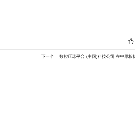
下一个：
数控压球平台-(中国)科技公司 在中厚板折弯的高效完整的解决方