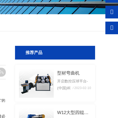
推荐产品
型材弯曲机
开启数控压球平台-
(中国)科技公司 前确
/ 2023-02-10
认油泵电机的转
”的
向 1.松开双手操
作站上的急停开关，
W12大型四辊卷板机
将强电柜箱门上(或
转必