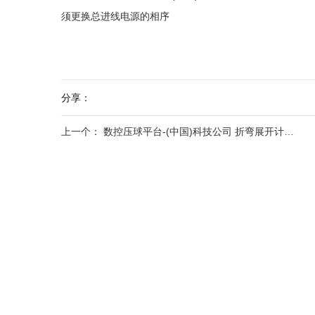
须更换总进线电源的相序
分享：
上一个：
数控压球平台-(中国)科技公司 折弯展开计算方法