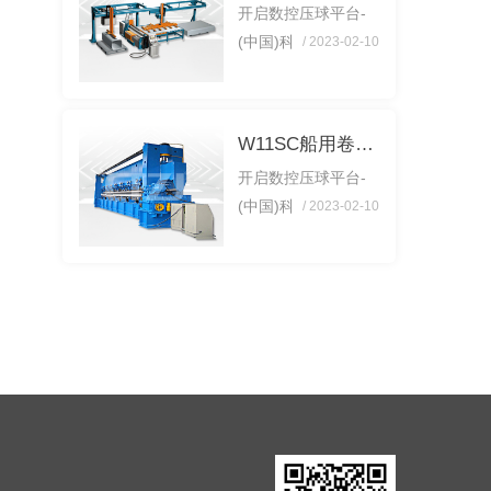
开启数控压球平台-
者在悬吊柜上)标识
(中国)科技公司 前确
/ 2023-02-10
为“控制电源”的钥匙
认油泵电机的转
开关旋到“ON”位置，
向 1.松开双手操
此时“线路有电”的指
作站上的急停开关，
示灯点亮，表明开启
W11SC船用卷板机
将强电柜箱门上(或
数控折弯一切正...
开启数控压球平台-
者在悬吊柜上)标识
(中国)科技公司 前确
/ 2023-02-10
为“控制电源”的钥匙
认油泵电机的转
开关旋到“ON”位置，
向 1.松开双手操
此时“线路有电”的指
作站上的急停开关，
示灯点亮，表明开启
将强电柜箱门上(或
数控折弯一切正...
者在悬吊柜上)标识
为“控制电源”的钥匙
开关旋到“ON”位置，
此时“线路有电”的指
示灯点亮，表明开启